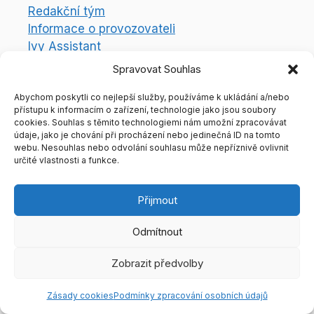
Redakční tým
Informace o provozovateli
Ivy Assistant
Právní aspekty
Spravovat Souhlas
Abychom poskytli co nejlepší služby, používáme k ukládání a/nebo
Podmínky zpracování osobních údajů
přístupu k informacím o zařízení, technologie jako jsou soubory
Zásady používání a nastavení souborů
cookies. Souhlas s těmito technologiemi nám umožní zpracovávat
cookies
údaje, jako je chování při procházení nebo jedinečná ID na tomto
webu. Nesouhlas nebo odvolání souhlasu může nepříznivě ovlivnit
Odebírat newsletter
určité vlastnosti a funkce.
Přijmout
Odmítnout
Zobrazit předvolby
Zásady cookies
Podmínky zpracování osobních údajů