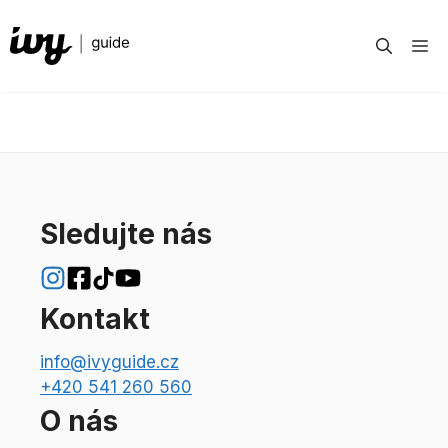
Přeskočit
na
M
obsah
Sledujte nás
Kontakt
info@ivyguide.cz
+420 541 260 560
O nás