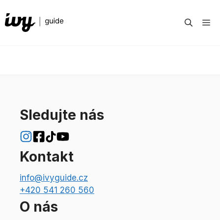
Přeskočit
na
M
obsah
Sledujte nás
Kontakt
info@ivyguide.cz
+420 541 260 560
O nás