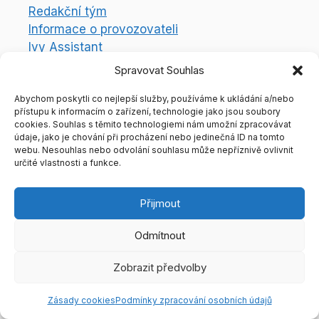
Redakční tým
Informace o provozovateli
Ivy Assistant
Právní aspekty
Spravovat Souhlas
Abychom poskytli co nejlepší služby, používáme k ukládání a/nebo
Podmínky zpracování osobních údajů
přístupu k informacím o zařízení, technologie jako jsou soubory
Zásady používání a nastavení souborů
cookies. Souhlas s těmito technologiemi nám umožní zpracovávat
cookies
údaje, jako je chování při procházení nebo jedinečná ID na tomto
webu. Nesouhlas nebo odvolání souhlasu může nepříznivě ovlivnit
Odebírat newsletter
určité vlastnosti a funkce.
Přijmout
Odmítnout
Zobrazit předvolby
Zásady cookies
Podmínky zpracování osobních údajů