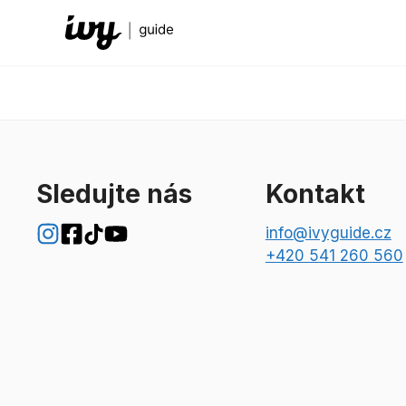
Přeskočit
na
obsah
Sledujte nás
Kontakt
info@ivyguide.cz
+420 541 260 560