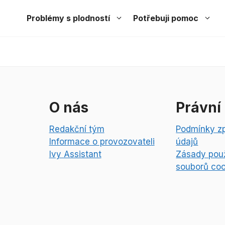
Problémy s plodností
Potřebuji pomoc
O nás
Právní
Redakční tým
Podmínky z
Informace o provozovateli
údajů
Ivy Assistant
Zásady použ
souborů coo