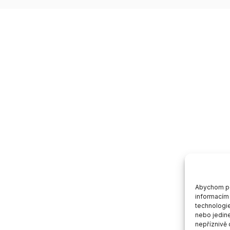
Abychom pos
informacím 
technologie
nebo jedin
nepříznivě o