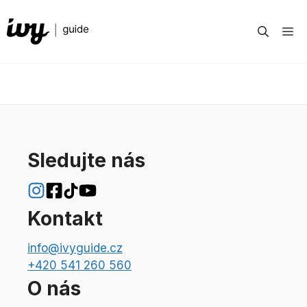
Přeskočit
na
M
obsah
Sledujte nás
Kontakt
info@ivyguide.cz
+420 541 260 560
O nás