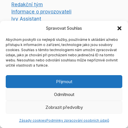
Redakční tým
Informace o provozovateli
Ivy Assistant
Právní aspekty
Spravovat Souhlas
Abychom poskytli co nejlepší služby, používáme k ukládání a/nebo
Podmínky zpracování osobních údajů
přístupu k informacím o zařízení, technologie jako jsou soubory
Zásady používání a nastavení souborů
cookies. Souhlas s těmito technologiemi nám umožní zpracovávat
cookies
údaje, jako je chování při procházení nebo jedinečná ID na tomto
webu. Nesouhlas nebo odvolání souhlasu může nepříznivě ovlivnit
Odebírat newsletter
určité vlastnosti a funkce.
Přijmout
Odmítnout
Zobrazit předvolby
Zásady cookies
Podmínky zpracování osobních údajů