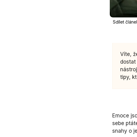
Sdílet člán
Víte, 
dostat
nástro
tipy, k
Emoce jso
sebe ptát
snahy o j