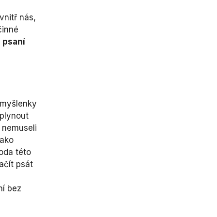
vnitř nás,
činné
 psaní
a myšlenky
yplynout
 nemuseli
jako
oda této
ačít psát
ní bez