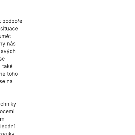
 k podpoře
 situace
zumět
ihy nás
e svých
aše
e také
omě toho
 se na
echniky
mocemi
ím
hledání
 zvuky,