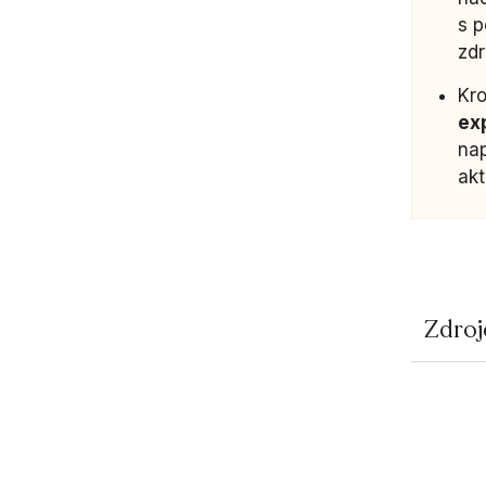
s 
zdr
Kro
exp
nap
ak
Zdroj