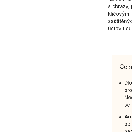
s obrazy, 
klíčovými
zaštítěný
ústavu du
Co s
Dl
pro
Nes
se 
Au
pom
nad