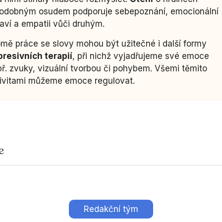
podobným osudem podporuje sebepoznání, emocionální
aví a empatii vůči druhým.
mě práce se slovy mohou být užitečné i další formy
resivních terapií
, při nichž vyjadřujeme své emoce
ř. zvuky, vizuální tvorbou či pohybem. Všemi těmito
tivitami můžeme emoce regulovat.
e
Redakční tým