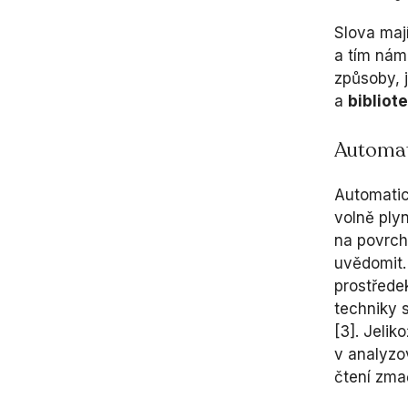
Slova maj
a tím nám
způsoby, 
a
bibliot
Automat
Automatic
volně ply
na povrch
uvědomit.
prostřede
techniky s
[3]. Jelik
v analyzo
čtení zmač