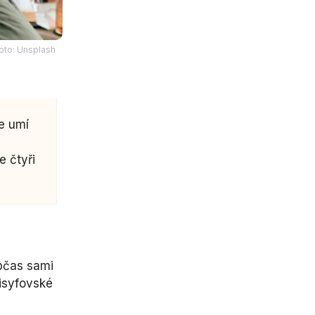
oto: Unsplash
je umí
e
e čtyři
bčas sami
Sisyfovské