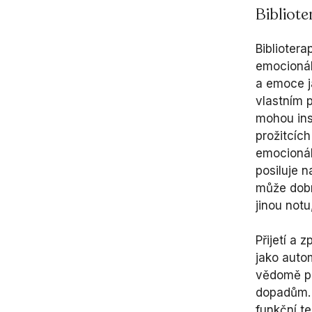
Bibliote
Bibliotera
emocionál
a emoce j
vlastním p
mohou ins
prožitcích
emocionál
posiluje 
může dobr
jinou notu
Přijetí a 
jako autom
vědomě pr
dopadům. 
funkční t