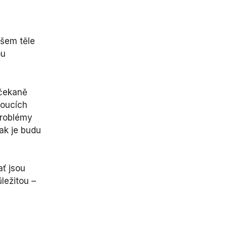
ašem těle
ou
ečekaně
doucích
problémy
ak je budu
ať jsou
ležitou –