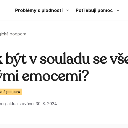
Problémy s plodností
Potřebuji pomoc
gická podpora
 být v souladu se v
ými emocemi?
ická podpora
o / aktualizováno: 30. 8. 2024