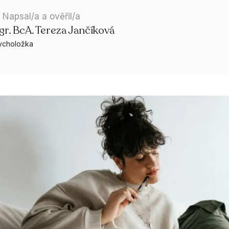
Napsal/a a ověřil/a
r. BcA. Tereza Jančíková
ycholožka