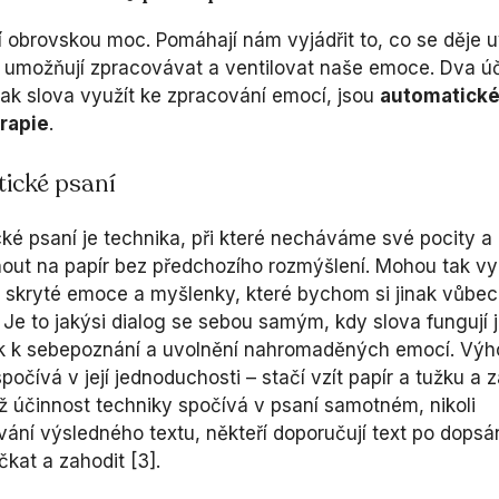
í obrovskou moc. Pomáhají nám vyjádřit to, co se děje u
 umožňují zpracovávat a ventilovat naše emoce. Dva ú
jak slova využít ke zpracování emocí, jsou
automatické
erapie
.
ické psaní
ké psaní je technika, při které necháváme své pocity 
nout na papír bez předchozího rozmýšlení. Mohou tak v
 skryté emoce a myšlenky, které bychom si jinak vůbec
 Je to jakýsi dialog se sebou samým, kdy slova fungují 
k k sebepoznání a uvolnění nahromaděných emocí. Výh
počívá v její jednoduchosti – stačí vzít papír a tužku a z
ož účinnost techniky spočívá v psaní samotném, nikoli
vání výsledného textu, někteří doporučují text po dopsá
kat a zahodit [3].