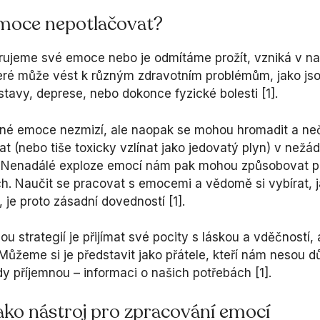
moce nepotlačovat?
rujeme své emoce nebo je odmítáme prožít, vzniká v n
teré může vést k různým zdravotním problémům, jako js
stavy, deprese, nebo dokonce fyzické bolesti [1].
né emoce nezmizí, ale naopak se mohou hromadit a n
t (nebo tiše toxicky vzlínat jako jedovatý plyn) v nežá
. Nenadálé exploze emocí nám pak mohou způsobovat 
ch. Naučit se pracovat s emocemi a vědomě si vybírat, j
, je proto zásadní dovedností [1].
 strategií je přijímat své pocity s láskou a vděčností, 
 Můžeme si je představit jako přátele, kteří nám nesou dů
y příjemnou – informaci o našich potřebách [1].
jako nástroj pro zpracování emocí