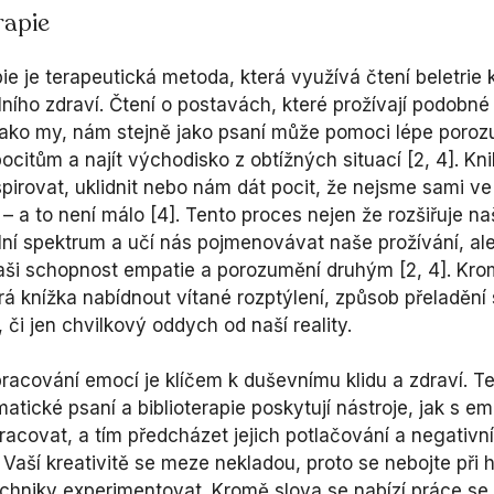
rapie
pie je terapeutická metoda, která využívá čtení beletrie
ního zdraví. Čtení o postavách, které prožívají podobné
ako my, nám stejně jako psaní může pomoci lépe poro
ocitům a najít východisko z obtížných situací [2, 4]. Kn
pirovat, uklidnit nebo nám dát pocit, že nejsme sami v
 – a to není málo [4]. Tento proces nejen že rozšiřuje n
ní spektrum a učí nás pojmenovávat naše prožívání, al
naši schopnost empatie a porozumění druhým [2, 4]. Kr
á knížka nabídnout vítané rozptýlení, způsob přeladění
, či jen chvilkový oddych od naší reality.
zpracování emocí je klíčem k duševnímu klidu a zdraví. T
atické psaní a biblioterapie poskytují nástroje, jak s e
acovat, a tím předcházet jejich potlačování a negativn
Vaší kreativitě se meze nekladou, proto se nebojte při 
echniky experimentovat. Kromě slova se nabízí práce se