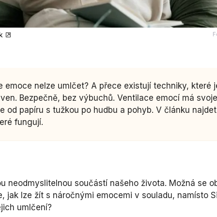
ek
F
že emoce nelze umlčet? A přece existují techniky, které 
 ven. Bezpečně, bez výbuchů. Ventilace emocí má svoj
je od papíru s tužkou po hudbu a pohyb. V článku najdet
teré fungují.
u neodmyslitelnou součástí našeho života. Možná se o
e, jak lze žít s náročnými emocemi v souladu, namísto 
ejich umlčení?