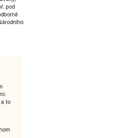
př. pod
 odborně
 Národního
ím
mi.
 a to
chom