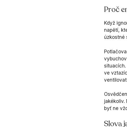
Proč e
Když igno
napětí, k
úzkostné 
Potlačova
vybuchova
situacích
ve vztazí
ventilovat
Osvědčenou
jakékoliv.
byť ne vžd
Slova 