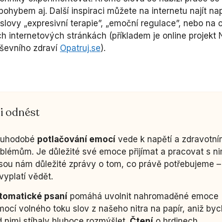
pohybem aj. Další inspiraci můžete na internetu najít na
 slovy „expresivní terapie”, „emoční regulace”, nebo na
ch internetových stránkách (příkladem je online projekt
ševního zdraví
Opatruj.se
).
i odnést
ouhodobé
potlačování emocí
vede k napětí a zdravotn
blémům. Je důležité své emoce přijímat a pracovat s ni
ou nám důležité zprávy o tom, co právě potřebujeme –
vyplatí vědět.
tomatické psaní
pomáhá uvolnit nahromaděné emoce
ocí volného toku slov z našeho nitra na papír, aniž by
 nimi stíhaly hluboce rozmýšlet.
Čtení
o hrdinech