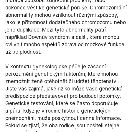
mutace způsobit zdravotní problémy nebo
dokonce vést ke genetické poruše. Chromozomální
abnormality mohou vzniknout různými způsoby,
jako je přítomnost dodatečného chromozomu nebo
jeho duplikace. Mezi tyto abnormality patří
například Downův syndrom a další, které mohou
ovlivnit mnoho aspektů zdraví od mozkové funkce
až po plodnost.
V kontextu gynekologické péče je zásadní
porozumění genetickým faktorům, které mohou
znemožnit ženě otěhotnět či udržet těhotenství.
Jistě vás zajímá, jaké riziko může vaše genetická
predispozice představovat pro budoucí potomky.
Genetické testování, které se často doporučuje
u páru, když je v rodině historie genetických
onemocnění, může poskytnout cenné informace.
Pokud se zjistí, že oba rodiče jsou nositeli stejné