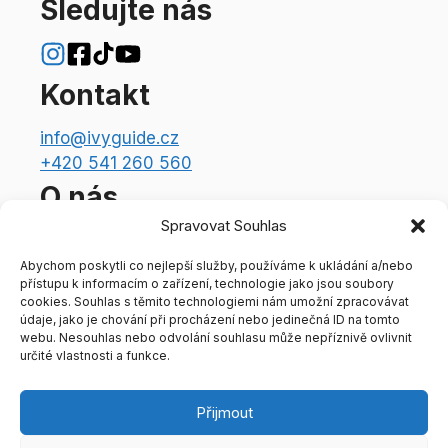
Sledujte nás
Kontakt
info@ivyguide.cz
+420 541 260 560
O nás
Spravovat Souhlas
Redakční tým
Informace o provozovateli
Abychom poskytli co nejlepší služby, používáme k ukládání a/nebo
přístupu k informacím o zařízení, technologie jako jsou soubory
Ivy Assistant
cookies. Souhlas s těmito technologiemi nám umožní zpracovávat
Právní aspekty
údaje, jako je chování při procházení nebo jedinečná ID na tomto
webu. Nesouhlas nebo odvolání souhlasu může nepříznivě ovlivnit
určité vlastnosti a funkce.
Podmínky zpracování osobních údajů
Zásady používání a nastavení souborů
Přijmout
cookies
Odebírat newsletter