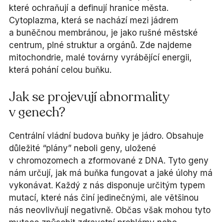
které ochraňují a definují hranice města.
Cytoplazma, která se nachází mezi jádrem
a buněčnou membránou, je jako rušné městské
centrum, plné struktur a orgánů. Zde najdeme
mitochondrie, malé továrny vyrábějící energii,
která pohání celou buňku.
Jak se projevují abnormality
v genech?
Centrální vládní budova buňky je jádro. Obsahuje
důležité “plány” neboli geny, uložené
v chromozomech a zformované z DNA. Tyto geny
nám určují, jak má buňka fungovat a jaké úlohy má
vykonávat. Každý z nás disponuje určitým typem
mutací, které nás činí jedinečnými, ale většinou
nás neovlivňují negativně. Občas však mohou tyto