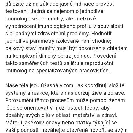
důležité až na základě jasné indikace provést
testování. Jedná se nejenom o jednotlivé
imunologické parametry, ale i celkové
vyhodnocení imunologického profilu v souvislosti
s případnými zdravotními problémy. Hodnotit
jednotlivé parametry izolovaně není vhodné;
celkový stav imunity musí být posouzen s ohledem
na komplexní klinický obraz jedince. Provedení
takto zaměřených testů zajišťuje reprodukční
imunolog na specializovaných pracovištích.
Naše těla jsou úžasná v tom, jak koordinují složité
systémy a reakce, které nás udržují živé a zdravé.
Porozumění těmto procesům může pomoci ženám
lépe se orientovat v možnostech léčby, aby
dosáhly svých cílů v oblasti mateřství a zdraví.
Máte-li jakékoliv obavy nebo otázky týkající se
vaší plodnosti, neváhejte otevřeně hovořit se svým