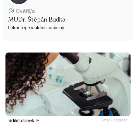
Ověřil/a
MUDr. Štěpán Budka
Lékař reprodukční medicíny
Sdílet článek
Foto: Unsplash