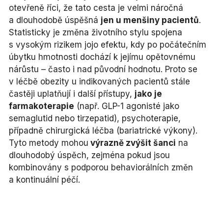
otevřeně říci, že tato cesta je velmi náročná
a dlouhodobě úspěšná
jen u menšiny pacientů
.
Statisticky je změna životního stylu spojena
s vysokým rizikem jojo efektu, kdy po počátečním
úbytku hmotnosti dochází k jejímu opětovnému
nárůstu – často i nad původní hodnotu. Proto se
v léčbě obezity u indikovaných pacientů stále
častěji uplatňují i další přístupy,
jako je
farmakoterapie
(např. GLP-1 agonisté jako
semaglutid nebo tirzepatid), psychoterapie,
případně chirurgická léčba (bariatrické výkony).
Tyto metody mohou
výrazně zvýšit šanci
na
dlouhodobý úspěch, zejména pokud jsou
kombinovány s podporou behaviorálních změn
a kontinuální péčí.