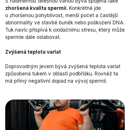
S nadměrnou tělesnou váhou bývá spojena také
zhoršená kvalita spermií
. Konkrétně jde
o zhoršenou pohyblivost, menší počet a častější
abnormality ve stavbě buněk nebo poškození DNA.
Tuk navíc přispívá k oxidačnímu stresu, který může
spermie dále oslabovat.
Zvýšená teplota varlat
Doprovodným jevem bývá zvýšená teplota varlat
způsobená tukem v oblasti podbřišku. Rovněž ta
má přímý negativní dopad na vývoj spermií.