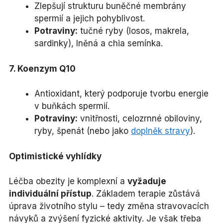
Zlepšují strukturu buněčné membrány
spermií a jejich pohyblivost.
Potraviny:
tučné ryby (losos, makrela,
sardinky), lněná a chia semínka.
7. Koenzym Q10
Antioxidant, který podporuje tvorbu energie
v buňkách spermií.
Potraviny:
vnitřnosti, celozrnné obiloviny,
ryby, špenát (nebo jako
doplněk stravy
).
Optimistické vyhlídky
Léčba obezity je komplexní a
vyžaduje
individuální přístup
. Základem terapie zůstává
úprava životního stylu – tedy změna stravovacích
návyků a zvýšení fyzické aktivity. Je však třeba