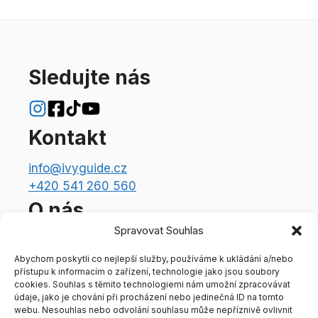
Sledujte nás
Kontakt
info@ivyguide.cz
+420 541 260 560
O nás
Spravovat Souhlas
Redakční tým
Informace o provozovateli
Abychom poskytli co nejlepší služby, používáme k ukládání a/nebo
přístupu k informacím o zařízení, technologie jako jsou soubory
Ivy Assistant
cookies. Souhlas s těmito technologiemi nám umožní zpracovávat
Právní aspekty
údaje, jako je chování při procházení nebo jedinečná ID na tomto
webu. Nesouhlas nebo odvolání souhlasu může nepříznivě ovlivnit