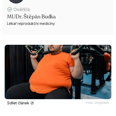
Ověřil/a
MUDr. Štěpán Budka
Lékař reprodukční medicíny
Sdílet článek
Foto: Unsplash