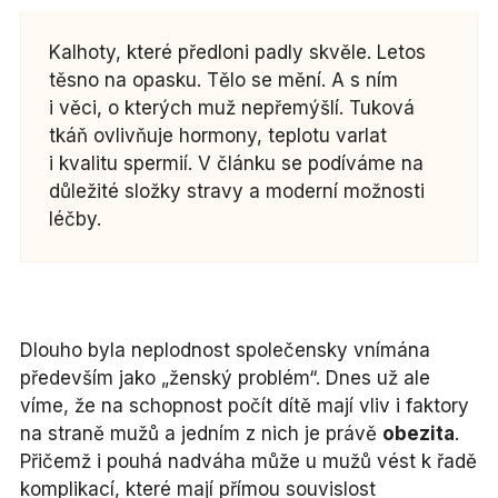
Kalhoty, které předloni padly skvěle. Letos
těsno na opasku. Tělo se mění. A s ním
i věci, o kterých muž nepřemýšlí. Tuková
tkáň ovlivňuje hormony, teplotu varlat
i kvalitu spermií. V článku se podíváme na
důležité složky stravy a moderní možnosti
léčby.
Dlouho byla neplodnost společensky vnímána
především jako „ženský problém“. Dnes už ale
víme, že na schopnost počít dítě mají vliv i faktory
na straně mužů a jedním z nich je právě
obezita
.
Přičemž i pouhá nadváha může u mužů vést k řadě
komplikací, které mají přímou souvislost