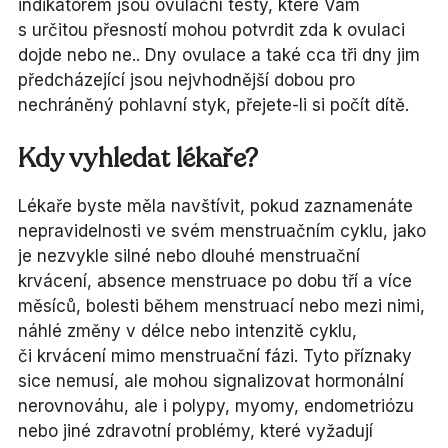
indikátorem jsou ovulační testy, které Vám
s určitou přesností mohou potvrdit zda k ovulaci
dojde nebo ne.. Dny ovulace a také cca tři dny jim
předcházející jsou nejvhodnější dobou pro
nechráněný pohlavní styk, přejete-li si počít dítě.
Kdy vyhledat lékaře?
Lékaře byste měla navštívit, pokud zaznamenáte
nepravidelnosti ve svém menstruačním cyklu, jako
je nezvykle silné nebo dlouhé menstruační
krvácení, absence menstruace po dobu tří a více
měsíců, bolesti během menstruací nebo mezi nimi,
náhlé změny v délce nebo intenzitě cyklu,
či krvácení mimo menstruační fázi. Tyto příznaky
sice nemusí, ale mohou signalizovat hormonální
nerovnováhu, ale i polypy, myomy, endometriózu
nebo jiné zdravotní problémy, které vyžadují