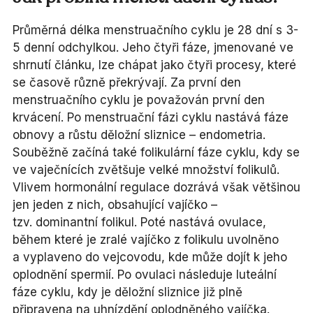
Průměrná délka menstruačního cyklu je 28 dní s 3-
5 denní odchylkou. Jeho čtyři fáze, jmenované ve
shrnutí článku, lze chápat jako čtyři procesy, které
se časově různě překrývají. Za první den
menstruačního cyklu je považován první den
krvácení. Po menstruační fázi cyklu nastává fáze
obnovy a růstu děložní sliznice – endometria.
Souběžně začíná také folikulární fáze cyklu, kdy se
ve vaječnících zvětšuje velké množství folikulů.
Vlivem hormonální regulace dozrává však většinou
jen jeden z nich, obsahující vajíčko –
tzv. dominantní folikul. Poté nastává ovulace,
během které je zralé vajíčko z folikulu uvolněno
a vyplaveno do vejcovodu, kde může dojít k jeho
oplodnění spermií. Po ovulaci následuje luteální
fáze cyklu, kdy je děložní sliznice již plně
připravena na uhnízdění oplodněného vajíčka.